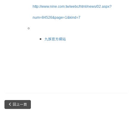
http://www.nine.com.tw/webc/html/news/02.aspx?
num=84526&page=1&kind=7
九族官方網站
回上一頁