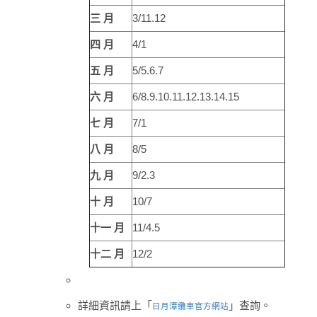
三
月
3/11.12
四
月
4/1
五
月
5/5.6.7
六
月
6/8.9.10.11.12.13.14.15
七
月
7/1
八
月
8/5
九
月
9/2.3
十
月
10/7
十一
月
11/4.5
十二
月
12/2
詳細資訊請上「
」查詢。
日月潭纜車官方網站